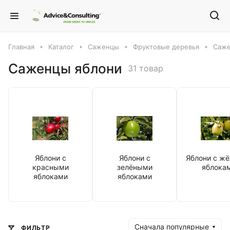
Главная
Каталог
Саженцы
Фруктовые деревья
Саже
Саженцы яблони
31 товар
Яблони с
Яблони с
Яблони с ж
красными
зелёными
яблока
яблоками
яблоками
Сначала популярные
ФИЛЬТР