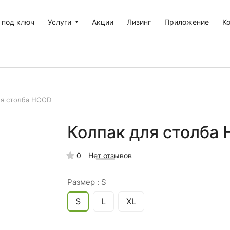
 под ключ
Услуги
Акции
Лизинг
Приложение
К
ля столба HOOD
Колпак для столба 
0
Нет отзывов
Размер :
S
S
L
XL